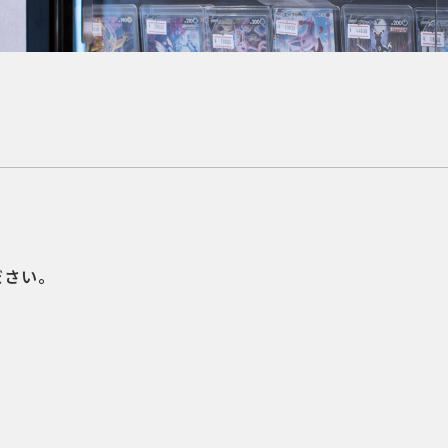
。
ださい。